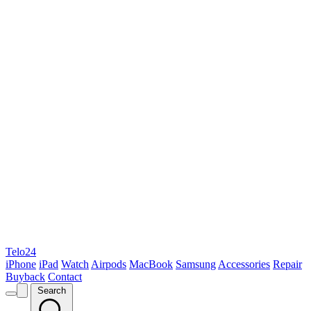
Telo24
iPhone
iPad
Watch
Airpods
MacBook
Samsung
Accessories
Repair
Buyback
Contact
Search