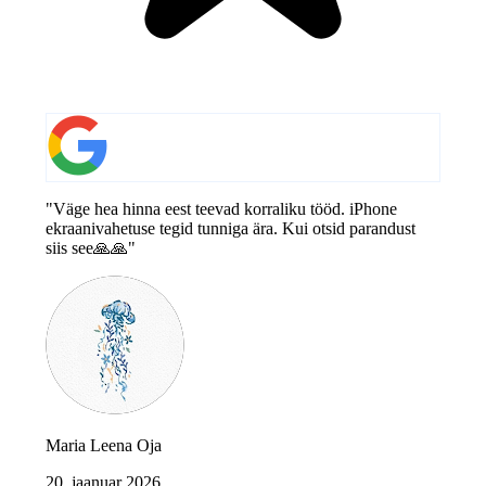
"Väge hea hinna eest teevad korraliku tööd. iPhone
ekraanivahetuse tegid tunniga ära. Kui otsid parandust
siis see🙏🙏"
Maria Leena Oja
20. jaanuar 2026