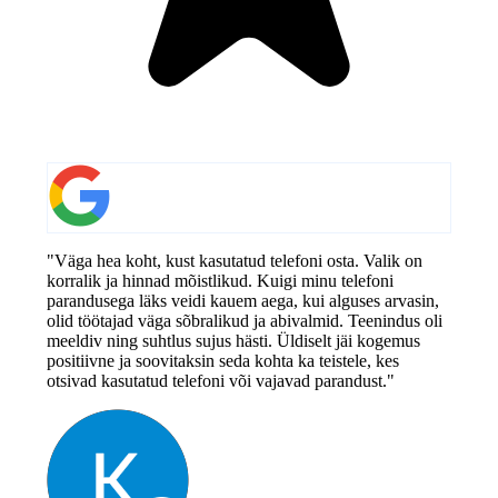
"Väga hea koht, kust kasutatud telefoni osta. Valik on
korralik ja hinnad mõistlikud. Kuigi minu telefoni
parandusega läks veidi kauem aega, kui alguses arvasin,
olid töötajad väga sõbralikud ja abivalmid. Teenindus oli
meeldiv ning suhtlus sujus hästi. Üldiselt jäi kogemus
positiivne ja soovitaksin seda kohta ka teistele, kes
otsivad kasutatud telefoni või vajavad parandust."