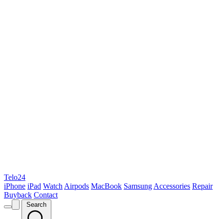
Telo24
iPhone
iPad
Watch
Airpods
MacBook
Samsung
Accessories
Repair
Buyback
Contact
Search