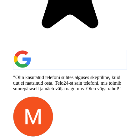
"Olin kasutatud telefoni suhtes alguses skeptiline, kuid
uut ei raatsinud osta. Telo24-st sain telefoni, mis toimib
suurepäraselt ja näeb välja nagu uus. Olen väga rahul!"