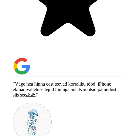
"Väge hea hinna eest teevad korraliku tööd. iPhone
ekraanivahetuse tegid tunniga ära. Kui otsid parandust
siis see🙏🙏"