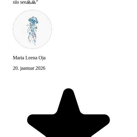
siis see🙏🙏"
Maria Leena Oja
20. jaanuar 2026