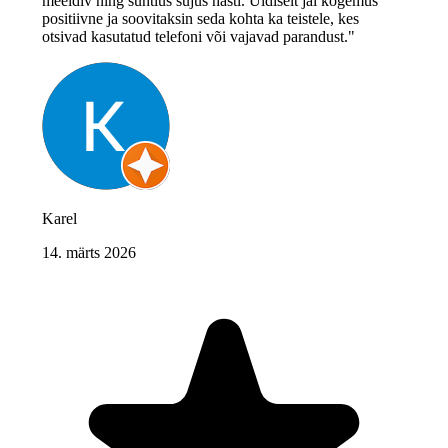
meeldiv ning suhtlus sujus hästi. Üldiselt jäi kogemus
positiivne ja soovitaksin seda kohta ka teistele, kes
otsivad kasutatud telefoni või vajavad parandust."
Karel
14. märts 2026