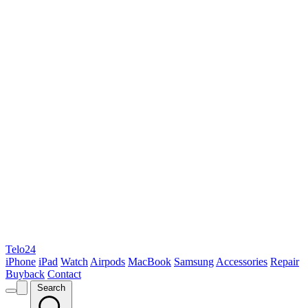
Telo24
iPhone
iPad
Watch
Airpods
MacBook
Samsung
Accessories
Repair
Buyback
Contact
Search