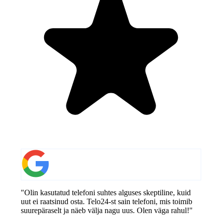
"Olin kasutatud telefoni suhtes alguses skeptiline, kuid
uut ei raatsinud osta. Telo24-st sain telefoni, mis toimib
suurepäraselt ja näeb välja nagu uus. Olen väga rahul!"