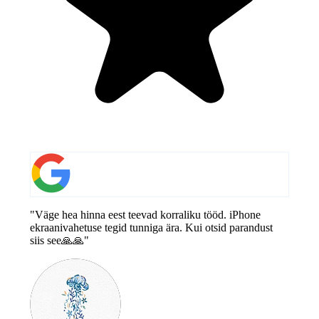
"Väge hea hinna eest teevad korraliku tööd. iPhone
ekraanivahetuse tegid tunniga ära. Kui otsid parandust
siis see🙏🙏"