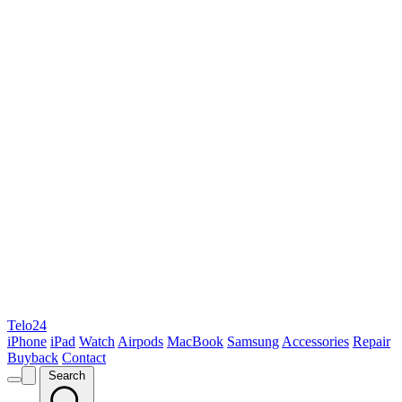
Telo24
iPhone
iPad
Watch
Airpods
MacBook
Samsung
Accessories
Repair
Buyback
Contact
Search