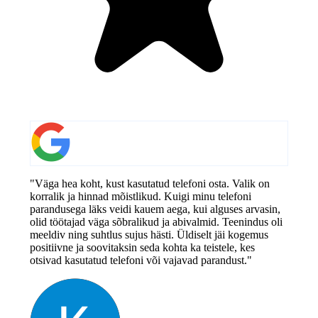
"Väga hea koht, kust kasutatud telefoni osta. Valik on
korralik ja hinnad mõistlikud. Kuigi minu telefoni
parandusega läks veidi kauem aega, kui alguses arvasin,
olid töötajad väga sõbralikud ja abivalmid. Teenindus oli
meeldiv ning suhtlus sujus hästi. Üldiselt jäi kogemus
positiivne ja soovitaksin seda kohta ka teistele, kes
otsivad kasutatud telefoni või vajavad parandust."