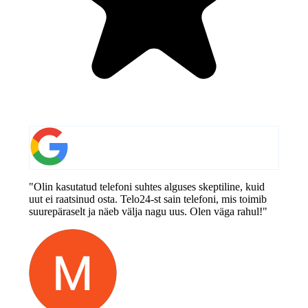
"Olin kasutatud telefoni suhtes alguses skeptiline, kuid
uut ei raatsinud osta. Telo24-st sain telefoni, mis toimib
suurepäraselt ja näeb välja nagu uus. Olen väga rahul!"