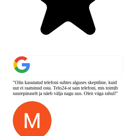
"Olin kasutatud telefoni suhtes alguses skeptiline, kuid
uut ei raatsinud osta. Telo24-st sain telefoni, mis toimib
suurepäraselt ja näeb välja nagu uus. Olen väga rahul!"