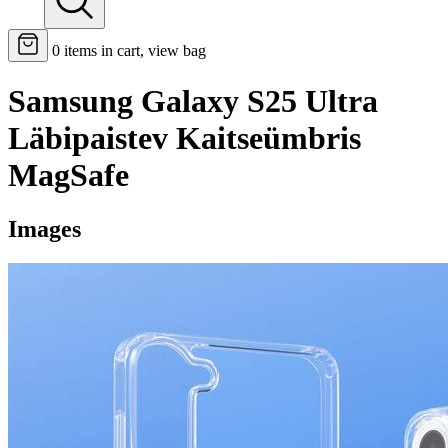
0
items in cart, view bag
Samsung Galaxy S25 Ultra
Läbipaistev Kaitseümbris
MagSafe
Images