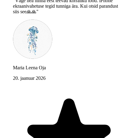
"Väge hea hinna eest teevad korraliku tööd. iPhone
ekraanivahetuse tegid tunniga ära. Kui otsid parandust
siis see🙏🙏"
Maria Leena Oja
20. jaanuar 2026