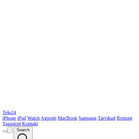
Telo24
iPhone
iPad
Watch
Airpods
MacBook
Samsung
Tarvikud
Remont
Tagasiost
Kontakt
Search