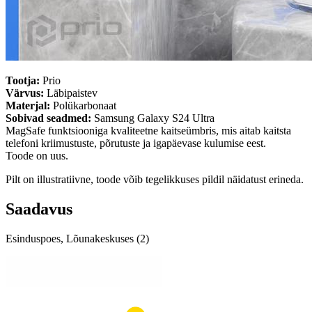
Tootja:
Prio
Värvus:
Läbipaistev
Materjal:
Polükarbonaat
Sobivad seadmed:
Samsung Galaxy S24 Ultra
MagSafe funktsiooniga kvaliteetne kaitseümbris, mis aitab kaitsta
telefoni kriimustuste, põrutuste ja igapäevase kulumise eest.
Toode on uus.
Pilt on illustratiivne, toode võib tegelikkuses pildil näidatust erineda.
Saadavus
Esinduspoes, Lõunakeskuses (2)