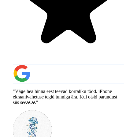
"Väge hea hinna eest teevad korraliku tööd. iPhone
ekraanivahetuse tegid tunniga ära. Kui otsid parandust
siis see🙏🙏"