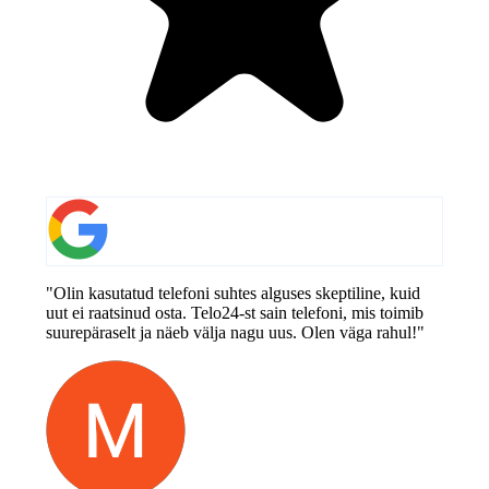
"Olin kasutatud telefoni suhtes alguses skeptiline, kuid
uut ei raatsinud osta. Telo24-st sain telefoni, mis toimib
suurepäraselt ja näeb välja nagu uus. Olen väga rahul!"