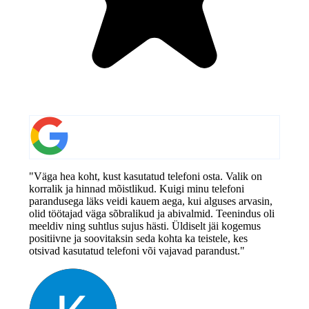
"Väga hea koht, kust kasutatud telefoni osta. Valik on
korralik ja hinnad mõistlikud. Kuigi minu telefoni
parandusega läks veidi kauem aega, kui alguses arvasin,
olid töötajad väga sõbralikud ja abivalmid. Teenindus oli
meeldiv ning suhtlus sujus hästi. Üldiselt jäi kogemus
positiivne ja soovitaksin seda kohta ka teistele, kes
otsivad kasutatud telefoni või vajavad parandust."