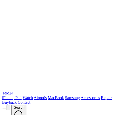
Telo24
iPhone
iPad
Watch
Airpods
MacBook
Samsung
Accessories
Repair
Buyback
Contact
Search