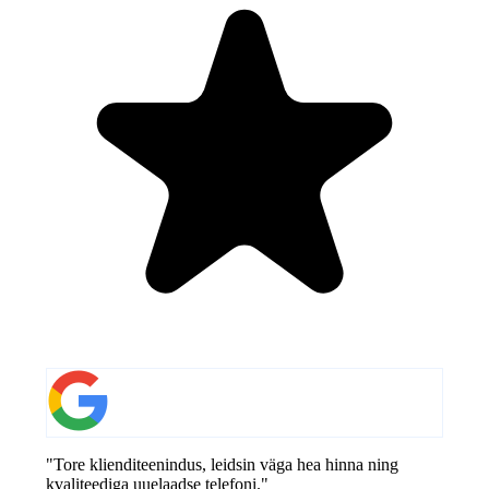
"Tore klienditeenindus, leidsin väga hea hinna ning
kvaliteediga uuelaadse telefoni."