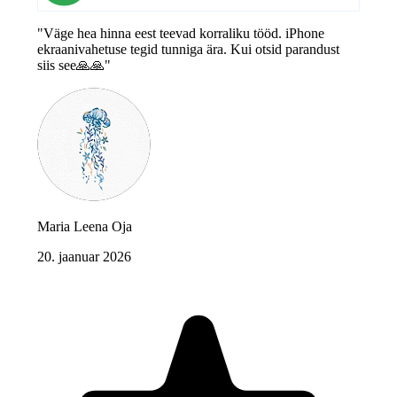
"Väge hea hinna eest teevad korraliku tööd. iPhone
ekraanivahetuse tegid tunniga ära. Kui otsid parandust
siis see🙏🙏"
Maria Leena Oja
20. jaanuar 2026