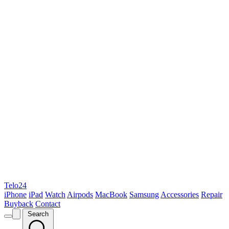
Telo24
iPhone
iPad
Watch
Airpods
MacBook
Samsung
Accessories
Repair
Buyback
Contact
Search