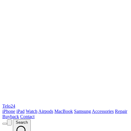
Telo24
iPhone
iPad
Watch
Airpods
MacBook
Samsung
Accessories
Repair
Buyback
Contact
Search