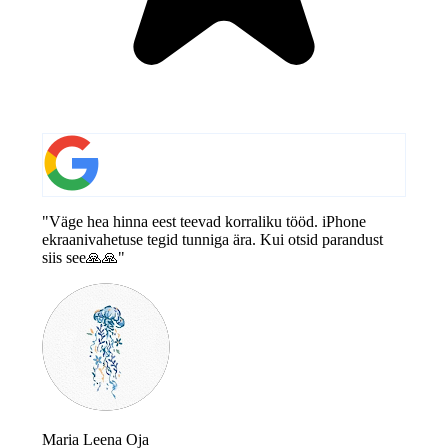
"Väge hea hinna eest teevad korraliku tööd. iPhone
ekraanivahetuse tegid tunniga ära. Kui otsid parandust
siis see🙏🙏"
Maria Leena Oja