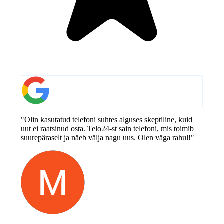
"Olin kasutatud telefoni suhtes alguses skeptiline, kuid
uut ei raatsinud osta. Telo24-st sain telefoni, mis toimib
suurepäraselt ja näeb välja nagu uus. Olen väga rahul!"