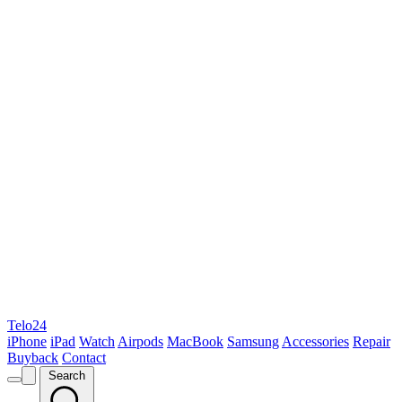
Telo24
iPhone
iPad
Watch
Airpods
MacBook
Samsung
Accessories
Repair
Buyback
Contact
Search