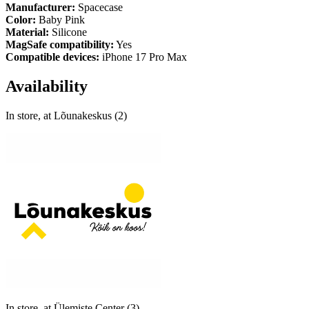
Manufacturer:
Spacecase
Color:
Baby Pink
Material:
Silicone
MagSafe compatibility:
Yes
Compatible devices:
iPhone 17 Pro Max
Availability
In store, at Lõunakeskus (2)
In store, at Ülemiste Center (3)