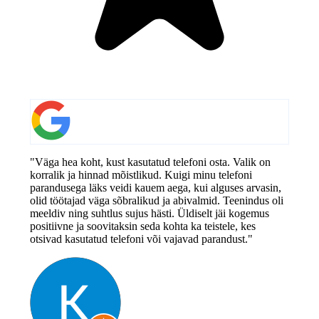
"Väga hea koht, kust kasutatud telefoni osta. Valik on
korralik ja hinnad mõistlikud. Kuigi minu telefoni
parandusega läks veidi kauem aega, kui alguses arvasin,
olid töötajad väga sõbralikud ja abivalmid. Teenindus oli
meeldiv ning suhtlus sujus hästi. Üldiselt jäi kogemus
positiivne ja soovitaksin seda kohta ka teistele, kes
otsivad kasutatud telefoni või vajavad parandust."