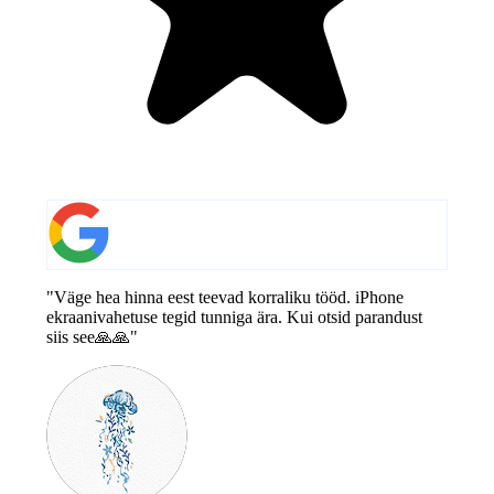
"Väge hea hinna eest teevad korraliku tööd. iPhone
ekraanivahetuse tegid tunniga ära. Kui otsid parandust
siis see🙏🙏"