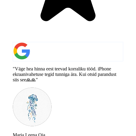
"Väge hea hinna eest teevad korraliku tööd. iPhone
ekraanivahetuse tegid tunniga ära. Kui otsid parandust
siis see🙏🙏"
Maria Leena Oja