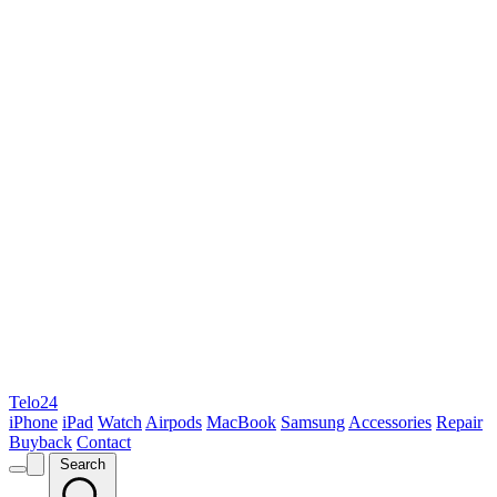
Telo24
iPhone
iPad
Watch
Airpods
MacBook
Samsung
Accessories
Repair
Buyback
Contact
Search