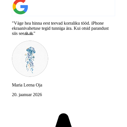
"Väge hea hinna eest teevad korraliku tööd. iPhone
ekraanivahetuse tegid tunniga ära. Kui otsid parandust
siis see🙏🙏"
Maria Leena Oja
20. jaanuar 2026