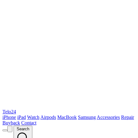
Telo24
iPhone
iPad
Watch
Airpods
MacBook
Samsung
Accessories
Repair
Buyback
Contact
Search