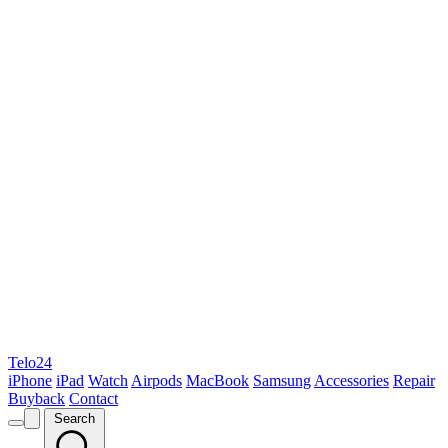
Telo24
iPhone
iPad
Watch
Airpods
MacBook
Samsung
Accessories
Repair
Buyback
Contact
Search