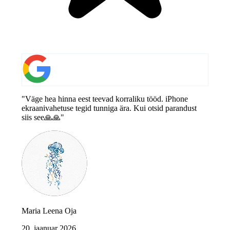
"Väge hea hinna eest teevad korraliku tööd. iPhone
ekraanivahetuse tegid tunniga ära. Kui otsid parandust
siis see🙏🙏"
Maria Leena Oja
20. jaanuar 2026