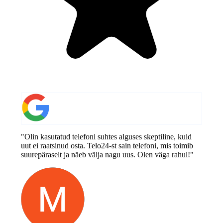
"Olin kasutatud telefoni suhtes alguses skeptiline, kuid
uut ei raatsinud osta. Telo24-st sain telefoni, mis toimib
suurepäraselt ja näeb välja nagu uus. Olen väga rahul!"