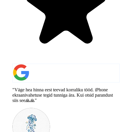
"Väge hea hinna eest teevad korraliku tööd. iPhone
ekraanivahetuse tegid tunniga ära. Kui otsid parandust
siis see🙏🙏"