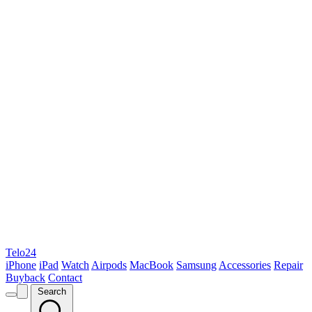
Telo24
iPhone
iPad
Watch
Airpods
MacBook
Samsung
Accessories
Repair
Buyback
Contact
Search