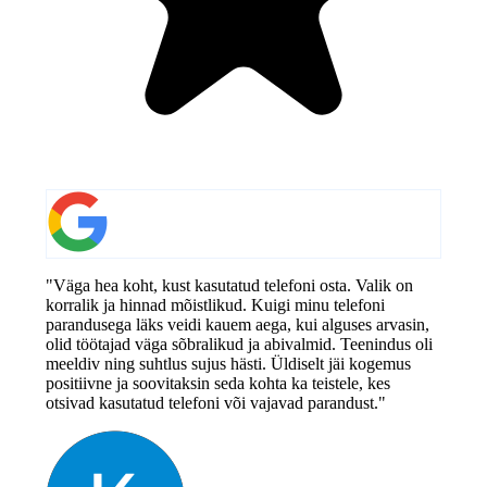
"Väga hea koht, kust kasutatud telefoni osta. Valik on
korralik ja hinnad mõistlikud. Kuigi minu telefoni
parandusega läks veidi kauem aega, kui alguses arvasin,
olid töötajad väga sõbralikud ja abivalmid. Teenindus oli
meeldiv ning suhtlus sujus hästi. Üldiselt jäi kogemus
positiivne ja soovitaksin seda kohta ka teistele, kes
otsivad kasutatud telefoni või vajavad parandust."