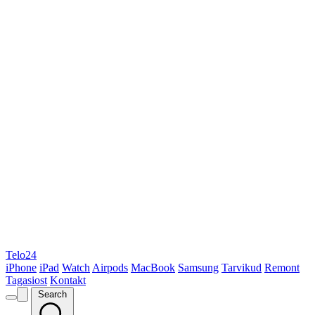
Telo24
iPhone
iPad
Watch
Airpods
MacBook
Samsung
Tarvikud
Remont
Tagasiost
Kontakt
Search