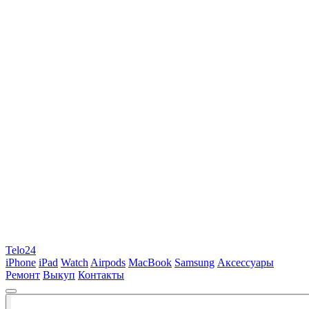
Telo24
iPhone
iPad
Watch
Airpods
MacBook
Samsung
Аксессуары
Ремонт
Выкуп
Контакты