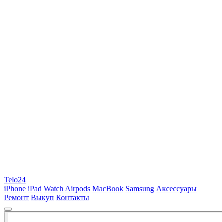
Telo24
iPhone
iPad
Watch
Airpods
MacBook
Samsung
Аксессуары
Ремонт
Выкуп
Контакты