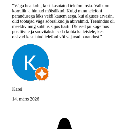
"Väga hea koht, kust kasutatud telefoni osta. Valik on
korralik ja hinnad mõistlikud. Kuigi minu telefoni
parandusega läks veidi kauem aega, kui alguses arvasin,
olid töötajad väga sõbralikud ja abivalmid. Teenindus oli
meeldiv ning suhtlus sujus hästi. Üldiselt jäi kogemus
positiivne ja soovitaksin seda kohta ka teistele, kes
otsivad kasutatud telefoni või vajavad parandust."
Karel
14. märts 2026