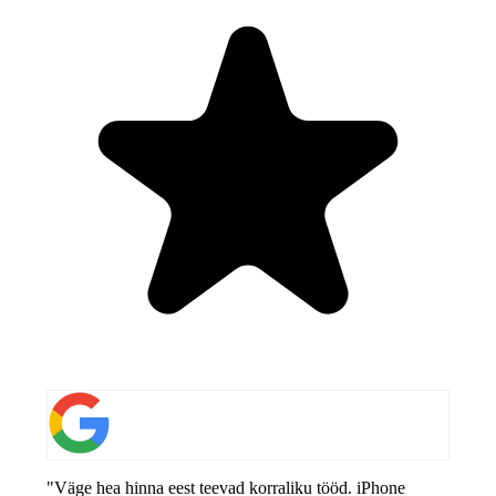
"Väge hea hinna eest teevad korraliku tööd. iPhone