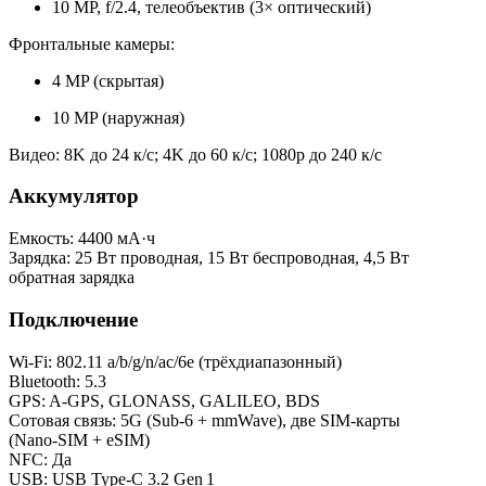
10 MP, f/2.4, телеобъектив (3× оптический)
Фронтальные камеры:
4 MP (скрытая)
10 MP (наружная)
Видео: 8K до 24 к/с; 4K до 60 к/с; 1080p до 240 к/с
Аккумулятор
Емкость: 4400 мА·ч
Зарядка: 25 Вт проводная, 15 Вт беспроводная, 4,5 Вт
обратная зарядка
Подключение
Wi‑Fi: 802.11 a/b/g/n/ac/6e (трёхдиапазонный)
Bluetooth: 5.3
GPS: A‑GPS, GLONASS, GALILEO, BDS
Сотовая связь: 5G (Sub‑6 + mmWave), две SIM‑карты
(Nano‑SIM + eSIM)
NFC: Да
USB: USB Type‑C 3.2 Gen 1