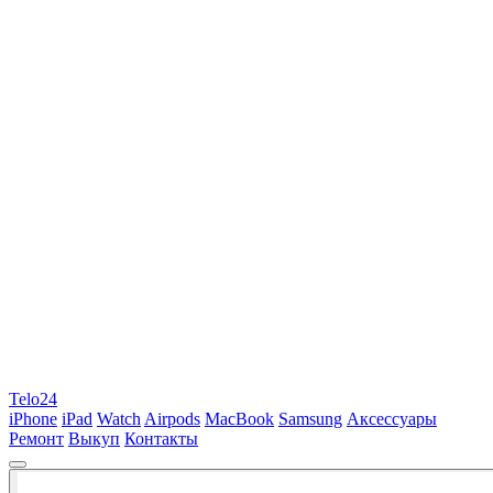
Telo24
iPhone
iPad
Watch
Airpods
MacBook
Samsung
Аксессуары
Ремонт
Выкуп
Контакты