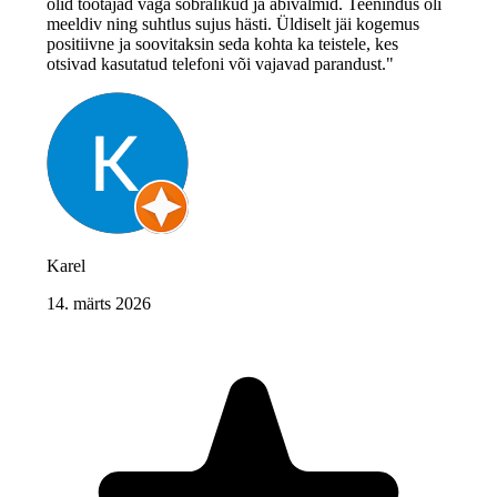
olid töötajad väga sõbralikud ja abivalmid. Teenindus oli
meeldiv ning suhtlus sujus hästi. Üldiselt jäi kogemus
positiivne ja soovitaksin seda kohta ka teistele, kes
otsivad kasutatud telefoni või vajavad parandust."
Karel
14. märts 2026