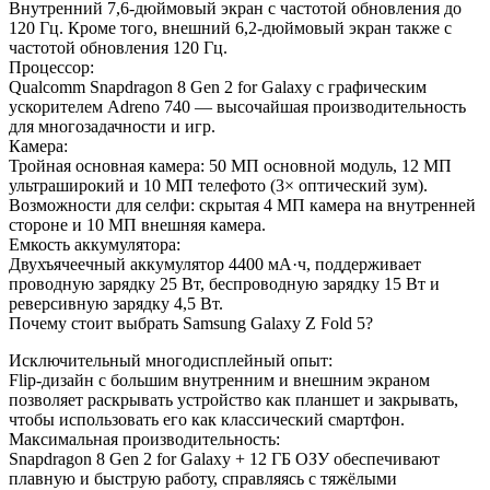
Внутренний 7,6‑дюймовый экран с частотой обновления до
120 Гц. Кроме того, внешний 6,2‑дюймовый экран также с
частотой обновления 120 Гц.
Процессор:
Qualcomm Snapdragon 8 Gen 2 for Galaxy с графическим
ускорителем Adreno 740 — высочайшая производительность
для многозадачности и игр.
Камера:
Тройная основная камера: 50 МП основной модуль, 12 МП
ультраширокий и 10 МП телефото (3× оптический зум).
Возможности для селфи: скрытая 4 МП камера на внутренней
стороне и 10 МП внешняя камера.
Емкость аккумулятора:
Двухъячеечный аккумулятор 4400 мА·ч, поддерживает
проводную зарядку 25 Вт, беспроводную зарядку 15 Вт и
реверсивную зарядку 4,5 Вт.
Почему стоит выбрать Samsung Galaxy Z Fold 5?
Исключительный многодисплейный опыт:
Flip-дизайн с большим внутренним и внешним экраном
позволяет раскрывать устройство как планшет и закрывать,
чтобы использовать его как классический смартфон.
Максимальная производительность:
Snapdragon 8 Gen 2 for Galaxy + 12 ГБ ОЗУ обеспечивают
плавную и быструю работу, справляясь с тяжёлыми