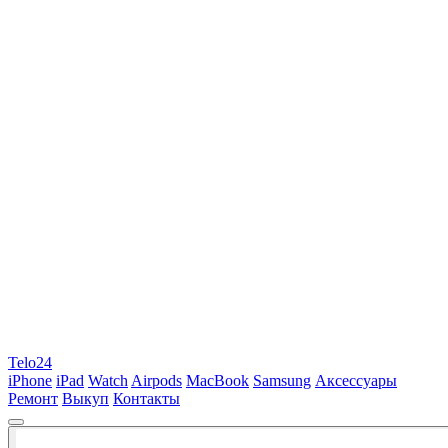
Telo24
iPhone
iPad
Watch
Airpods
MacBook
Samsung
Аксессуары
Ремонт
Выкуп
Контакты