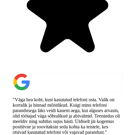
"Väga hea koht, kust kasutatud telefoni osta. Valik on
korralik ja hinnad mõistlikud. Kuigi minu telefoni
parandusega läks veidi kauem aega, kui alguses arvasin,
olid töötajad väga sõbralikud ja abivalmid. Teenindus oli
meeldiv ning suhtlus sujus hästi. Üldiselt jäi kogemus
positiivne ja soovitaksin seda kohta ka teistele, kes
otsivad kasutatud telefoni või vajavad parandust."