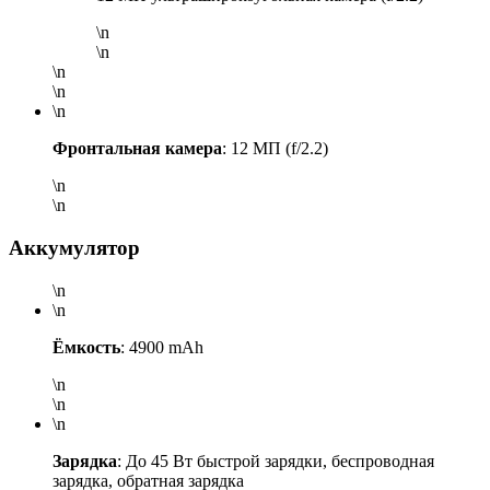
\n
\n
\n
\n
\n
Фронтальная камера
: 12 МП (f/2.2)
\n
\n
Аккумулятор
\n
\n
Ёмкость
: 4900 mAh
\n
\n
\n
Зарядка
: До 45 Вт быстрой зарядки, беспроводная
зарядка, обратная зарядка