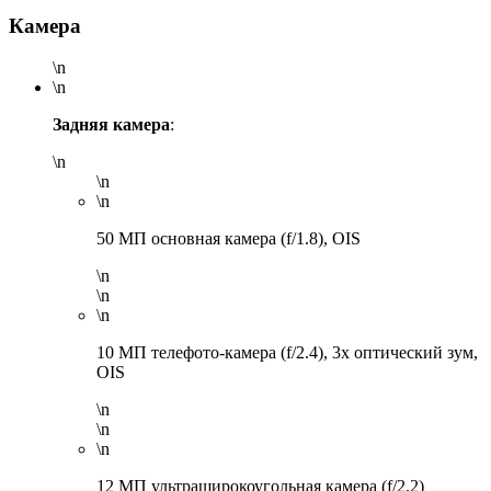
Камера
\n
\n
Задняя камера
:
\n
\n
\n
50 МП основная камера (f/1.8), OIS
\n
\n
\n
10 МП телефото-камера (f/2.4), 3x оптический зум,
OIS
\n
\n
\n
12 МП ультраширокоугольная камера (f/2.2)