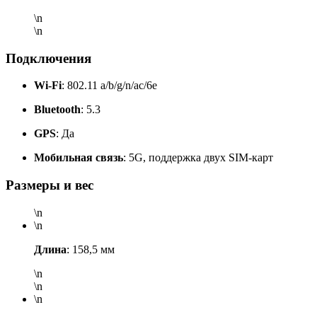
\n
\n
Подключения
Wi-Fi
: 802.11 a/b/g/n/ac/6e
Bluetooth
: 5.3
GPS
: Да
Мобильная связь
: 5G, поддержка двух SIM-карт
Размеры и вес
\n
\n
Длина
: 158,5 мм
\n
\n
\n