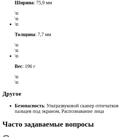
Ширина
: 75,9 мм
\n
\n
\n
Толщина
: 7,7 мм
\n
\n
\n
Вес
: 196 г
\n
\n
Другое
Безопасность
: Ультразвуковой сканер отпечатков
пальцев под экраном, Распознавание лица
Часто задаваемые вопросы