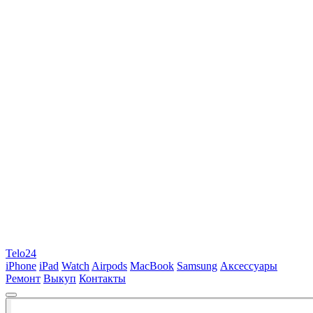
Telo24
iPhone
iPad
Watch
Airpods
MacBook
Samsung
Аксессуары
Ремонт
Выкуп
Контакты