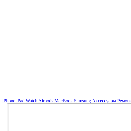
iPhone
iPad
Watch
Airpods
MacBook
Samsung
Аксессуары
Ремон