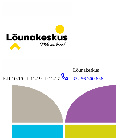
Lõunakeskus
E-R 10-19 | L 11-19 | P 11-17
+372 56 300 636