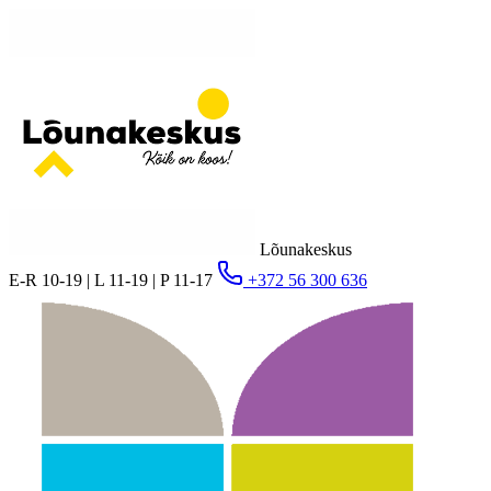
Lõunakeskus
E-R 10-19 | L 11-19 | P 11-17
+372 56 300 636