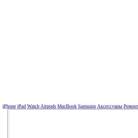
iPhone
iPad
Watch
Airpods
MacBook
Samsung
Аксессуары
Ремон