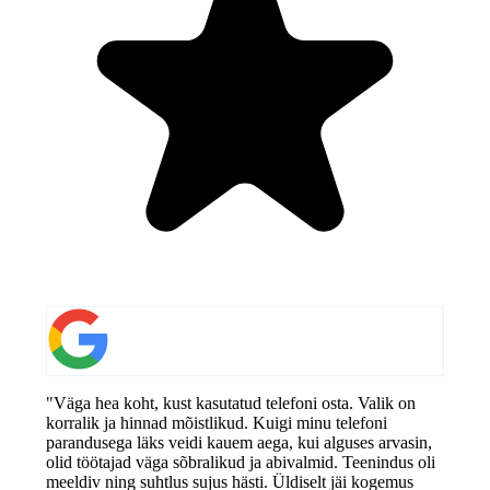
"Väga hea koht, kust kasutatud telefoni osta. Valik on
korralik ja hinnad mõistlikud. Kuigi minu telefoni
parandusega läks veidi kauem aega, kui alguses arvasin,
olid töötajad väga sõbralikud ja abivalmid. Teenindus oli
meeldiv ning suhtlus sujus hästi. Üldiselt jäi kogemus