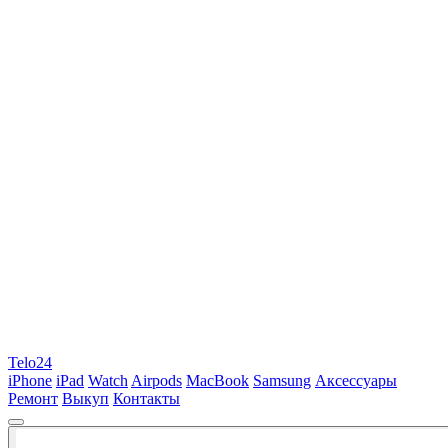
Telo24
iPhone
iPad
Watch
Airpods
MacBook
Samsung
Аксессуары
Ремонт
Выкуп
Контакты