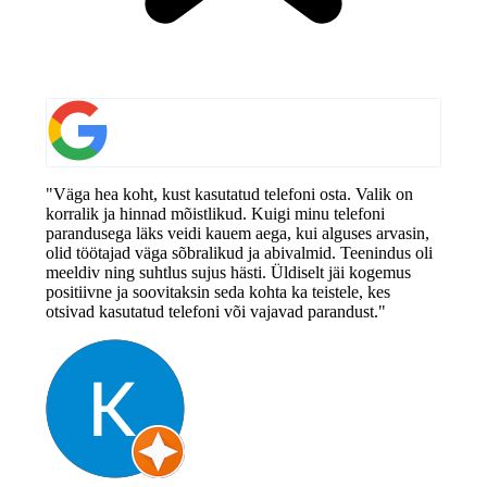
"Väga hea koht, kust kasutatud telefoni osta. Valik on
korralik ja hinnad mõistlikud. Kuigi minu telefoni
parandusega läks veidi kauem aega, kui alguses arvasin,
olid töötajad väga sõbralikud ja abivalmid. Teenindus oli
meeldiv ning suhtlus sujus hästi. Üldiselt jäi kogemus
positiivne ja soovitaksin seda kohta ka teistele, kes
otsivad kasutatud telefoni või vajavad parandust."