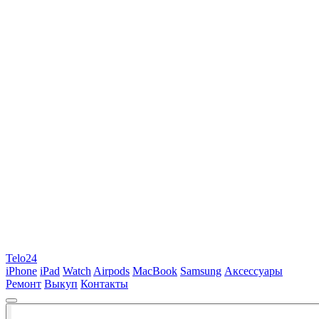
Telo24
iPhone
iPad
Watch
Airpods
MacBook
Samsung
Аксессуары
Ремонт
Выкуп
Контакты