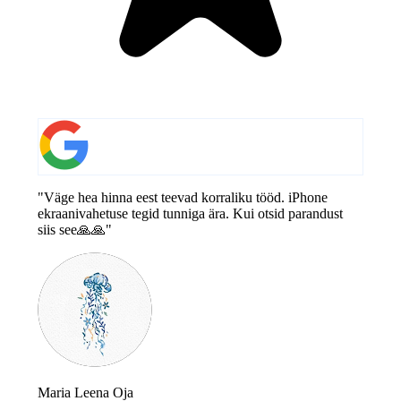
"Väge hea hinna eest teevad korraliku tööd. iPhone
ekraanivahetuse tegid tunniga ära. Kui otsid parandust
siis see🙏🙏"
Maria Leena Oja