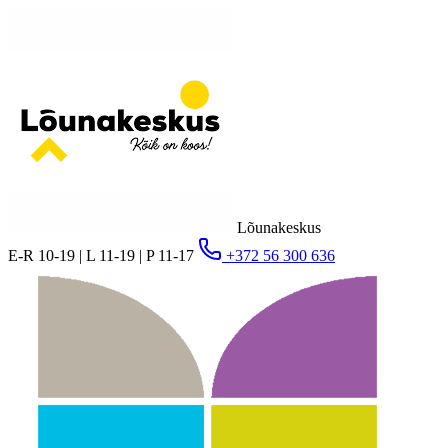
Lõunakeskus
E-R 10-19 | L 11-19 | P 11-17
+372 56 300 636