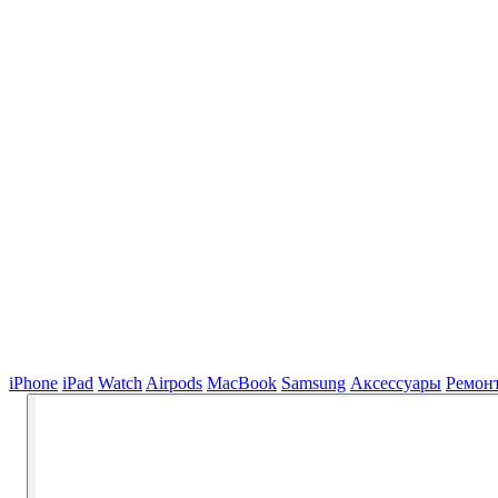
iPhone
iPad
Watch
Airpods
MacBook
Samsung
Аксессуары
Ремон