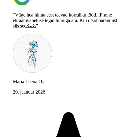
"Väge hea hinna eest teevad korraliku tööd. iPhone
ekraanivahetuse tegid tunniga ära. Kui otsid parandust
siis see🙏🙏"
Maria Leena Oja
20. jaanuar 2026