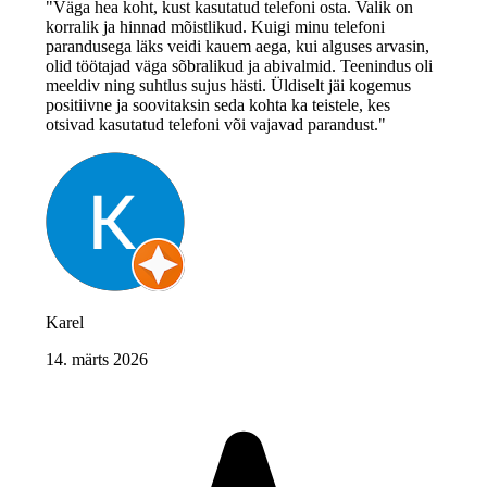
"Väga hea koht, kust kasutatud telefoni osta. Valik on
korralik ja hinnad mõistlikud. Kuigi minu telefoni
parandusega läks veidi kauem aega, kui alguses arvasin,
olid töötajad väga sõbralikud ja abivalmid. Teenindus oli
meeldiv ning suhtlus sujus hästi. Üldiselt jäi kogemus
positiivne ja soovitaksin seda kohta ka teistele, kes
otsivad kasutatud telefoni või vajavad parandust."
Karel
14. märts 2026