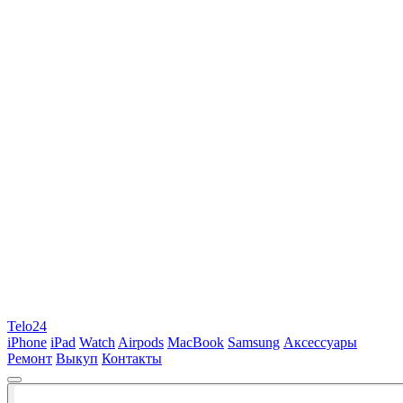
Telo24
iPhone
iPad
Watch
Airpods
MacBook
Samsung
Аксессуары
Ремонт
Выкуп
Контакты