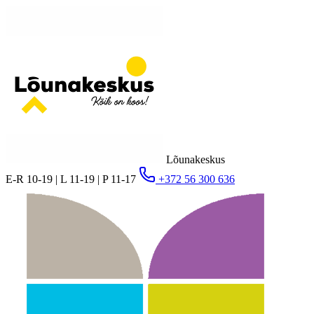
Lõunakeskus
E-R 10-19 | L 11-19 | P 11-17
+372 56 300 636