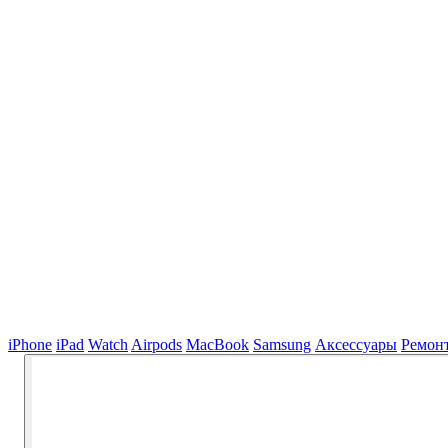
iPhone
iPad
Watch
Airpods
MacBook
Samsung
Аксессуары
Ремон