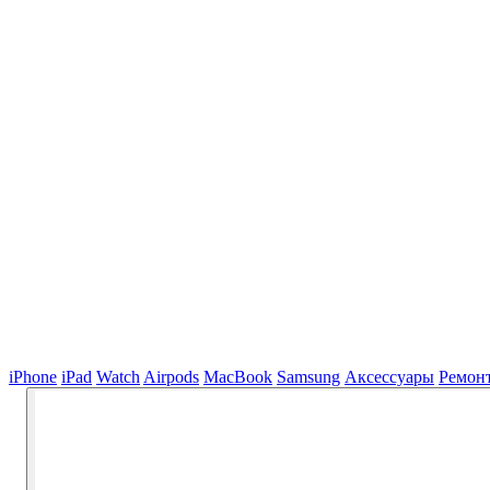
iPhone
iPad
Watch
Airpods
MacBook
Samsung
Аксессуары
Ремон