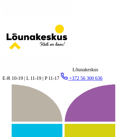
Lõunakeskus
E-R 10-19 | L 11-19 | P 11-17
+372 56 300 636