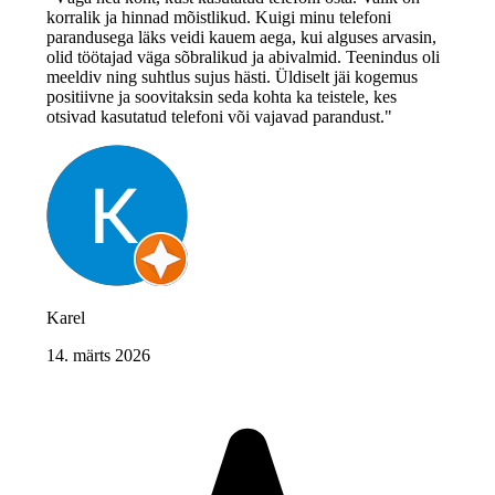
korralik ja hinnad mõistlikud. Kuigi minu telefoni
parandusega läks veidi kauem aega, kui alguses arvasin,
olid töötajad väga sõbralikud ja abivalmid. Teenindus oli
meeldiv ning suhtlus sujus hästi. Üldiselt jäi kogemus
positiivne ja soovitaksin seda kohta ka teistele, kes
otsivad kasutatud telefoni või vajavad parandust."
Karel
14. märts 2026