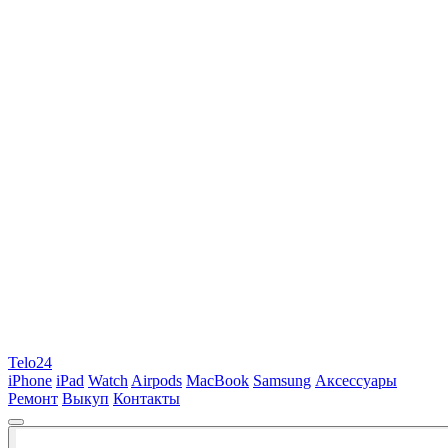
Telo24
iPhone
iPad
Watch
Airpods
MacBook
Samsung
Аксессуары
Ремонт
Выкуп
Контакты