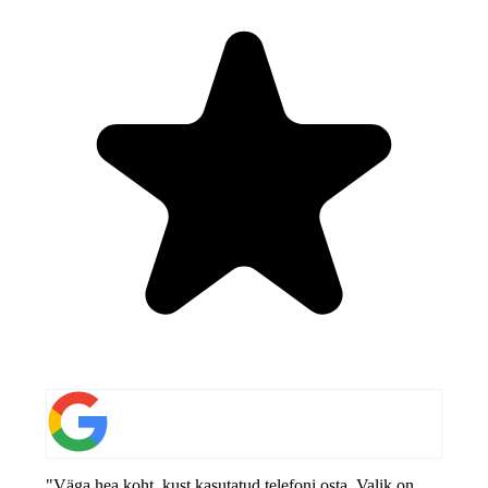
"Väga hea koht, kust kasutatud telefoni osta. Valik on