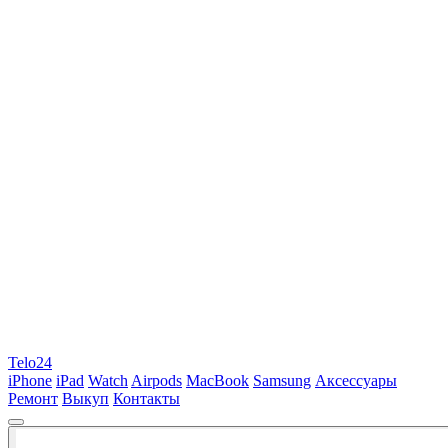
Telo24
iPhone
iPad
Watch
Airpods
MacBook
Samsung
Аксессуары
Ремонт
Выкуп
Контакты