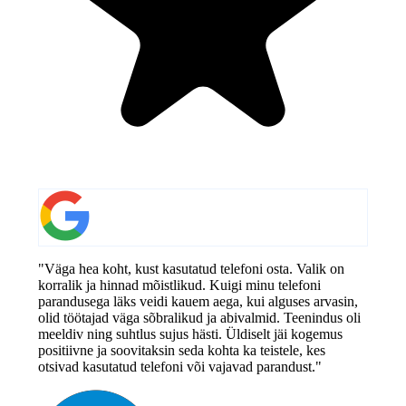
"Väga hea koht, kust kasutatud telefoni osta. Valik on
korralik ja hinnad mõistlikud. Kuigi minu telefoni
parandusega läks veidi kauem aega, kui alguses arvasin,
olid töötajad väga sõbralikud ja abivalmid. Teenindus oli
meeldiv ning suhtlus sujus hästi. Üldiselt jäi kogemus
positiivne ja soovitaksin seda kohta ka teistele, kes
otsivad kasutatud telefoni või vajavad parandust."