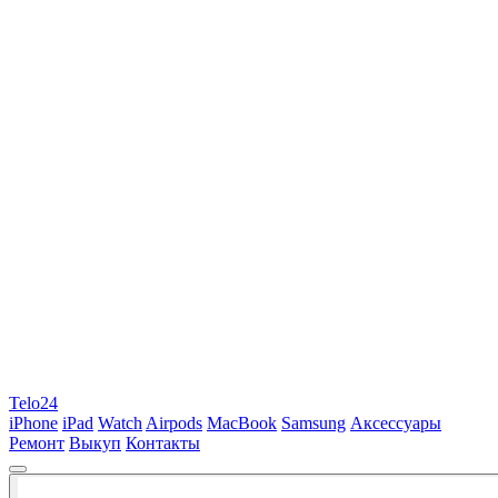
Telo24
iPhone
iPad
Watch
Airpods
MacBook
Samsung
Аксессуары
Ремонт
Выкуп
Контакты