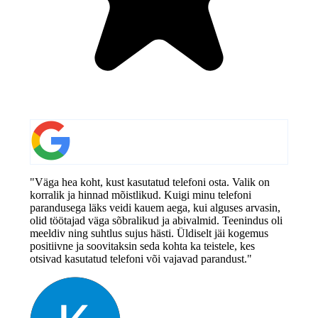
"Väga hea koht, kust kasutatud telefoni osta. Valik on
korralik ja hinnad mõistlikud. Kuigi minu telefoni
parandusega läks veidi kauem aega, kui alguses arvasin,
olid töötajad väga sõbralikud ja abivalmid. Teenindus oli
meeldiv ning suhtlus sujus hästi. Üldiselt jäi kogemus
positiivne ja soovitaksin seda kohta ka teistele, kes
otsivad kasutatud telefoni või vajavad parandust."