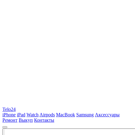
Telo24
iPhone
iPad
Watch
Airpods
MacBook
Samsung
Аксессуары
Ремонт
Выкуп
Контакты