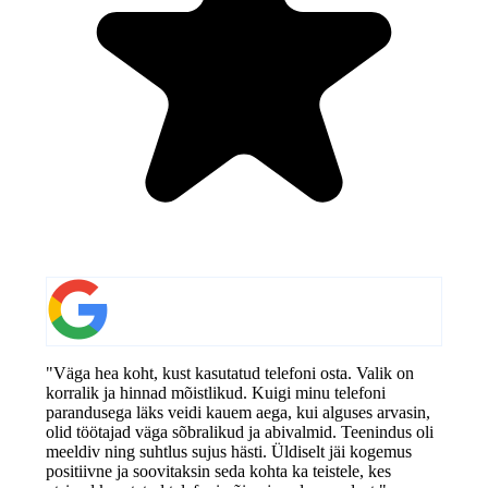
"Väga hea koht, kust kasutatud telefoni osta. Valik on
korralik ja hinnad mõistlikud. Kuigi minu telefoni
parandusega läks veidi kauem aega, kui alguses arvasin,
olid töötajad väga sõbralikud ja abivalmid. Teenindus oli
meeldiv ning suhtlus sujus hästi. Üldiselt jäi kogemus
positiivne ja soovitaksin seda kohta ka teistele, kes