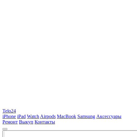
Telo24
iPhone
iPad
Watch
Airpods
MacBook
Samsung
Аксессуары
Ремонт
Выкуп
Контакты