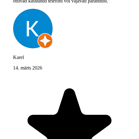
otsivad kasutatud telefoni või vajavad parandust."
Karel
14. märts 2026