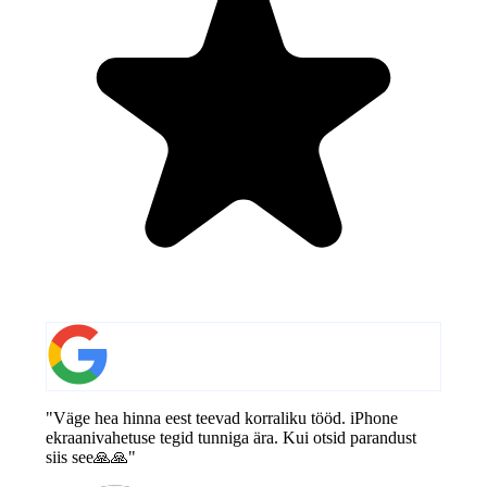
"Väge hea hinna eest teevad korraliku tööd. iPhone
ekraanivahetuse tegid tunniga ära. Kui otsid parandust
siis see🙏🙏"