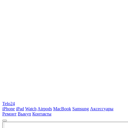
Telo24
iPhone
iPad
Watch
Airpods
MacBook
Samsung
Аксессуары
Ремонт
Выкуп
Контакты