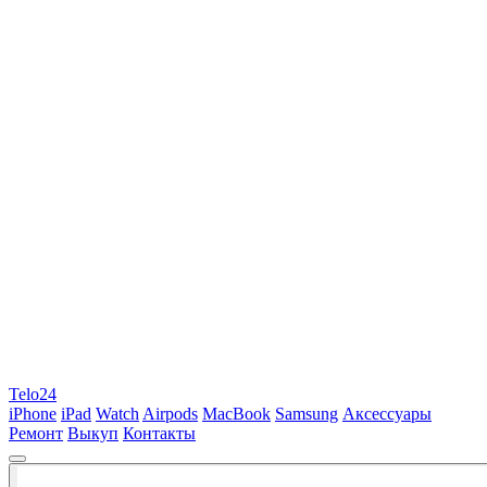
Telo24
iPhone
iPad
Watch
Airpods
MacBook
Samsung
Аксессуары
Ремонт
Выкуп
Контакты