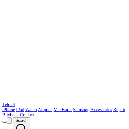
Telo24
iPhone
iPad
Watch
Airpods
MacBook
Samsung
Accessories
Repair
Buyback
Contact
Search