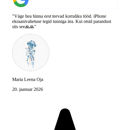
"Väge hea hinna eest teevad korraliku tööd. iPhone
ekraanivahetuse tegid tunniga ära. Kui otsid parandust
siis see🙏🙏"
Maria Leena Oja
20. jaanuar 2026