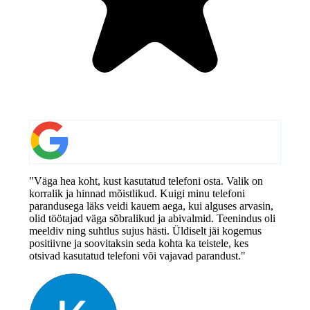
"Väga hea koht, kust kasutatud telefoni osta. Valik on
korralik ja hinnad mõistlikud. Kuigi minu telefoni
parandusega läks veidi kauem aega, kui alguses arvasin,
olid töötajad väga sõbralikud ja abivalmid. Teenindus oli
meeldiv ning suhtlus sujus hästi. Üldiselt jäi kogemus
positiivne ja soovitaksin seda kohta ka teistele, kes
otsivad kasutatud telefoni või vajavad parandust."