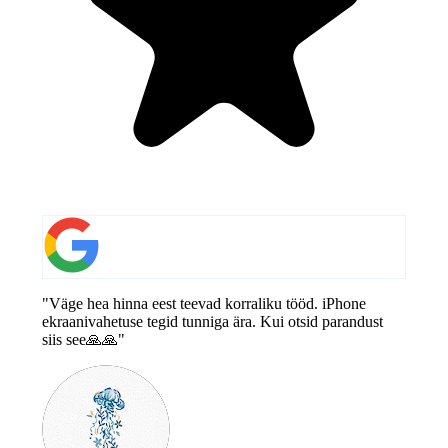
"Väge hea hinna eest teevad korraliku tööd. iPhone
ekraanivahetuse tegid tunniga ära. Kui otsid parandust
siis see🙏🙏"