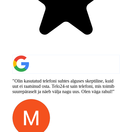
"Olin kasutatud telefoni suhtes alguses skeptiline, kuid
uut ei raatsinud osta. Telo24-st sain telefoni, mis toimib
suurepäraselt ja näeb välja nagu uus. Olen väga rahul!"