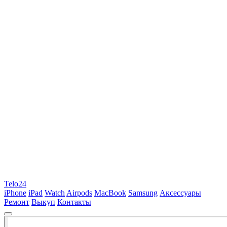
Telo24
iPhone
iPad
Watch
Airpods
MacBook
Samsung
Аксессуары
Ремонт
Выкуп
Контакты