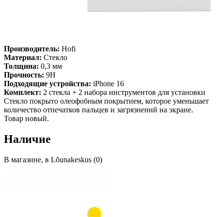
Производитель:
Hofi
Материал:
Стекло
Толщина:
0,3 мм
Прочность:
9H
Подходящие устройства:
iPhone 16
Комплект:
2 стекла + 2 набора инструментов для установки
Стекло покрыто олеофобным покрытием, которое уменьшает
количество отпечатков пальцев и загрязнений на экране.
Товар новый.
Наличие
В магазине, в Lõunakeskus (0)