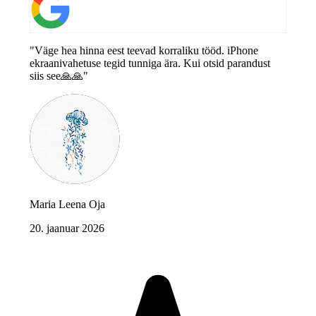
"Väge hea hinna eest teevad korraliku tööd. iPhone
ekraanivahetuse tegid tunniga ära. Kui otsid parandust
siis see🙏🙏"
Maria Leena Oja
20. jaanuar 2026