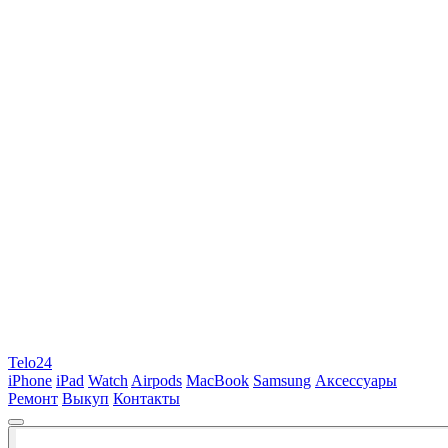
Telo24
iPhone
iPad
Watch
Airpods
MacBook
Samsung
Аксессуары
Ремонт
Выкуп
Контакты