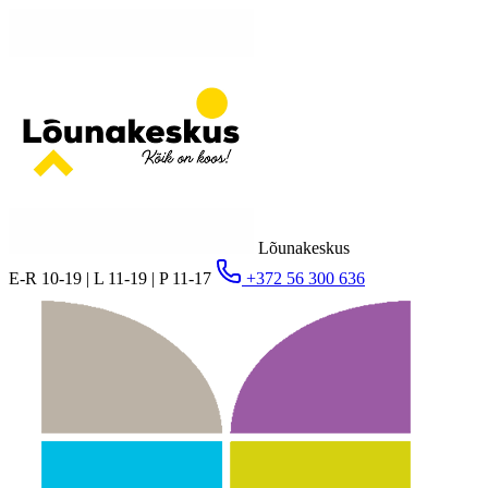
Lõunakeskus
E-R 10-19 | L 11-19 | P 11-17
+372 56 300 636