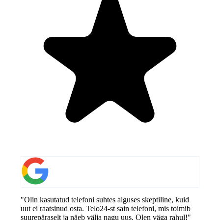
"Olin kasutatud telefoni suhtes alguses skeptiline, kuid
uut ei raatsinud osta. Telo24-st sain telefoni, mis toimib
suurepäraselt ja näeb välja nagu uus. Olen väga rahul!"