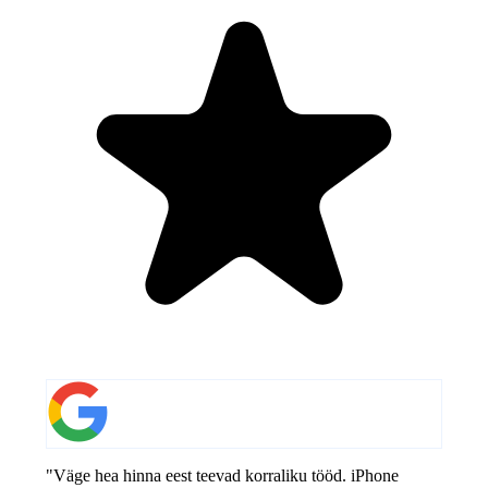
"Väge hea hinna eest teevad korraliku tööd. iPhone