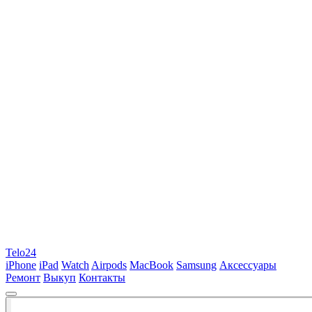
Telo24
iPhone
iPad
Watch
Airpods
MacBook
Samsung
Аксессуары
Ремонт
Выкуп
Контакты