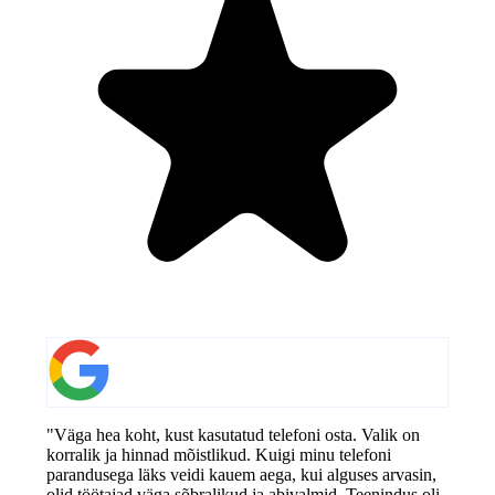
"Väga hea koht, kust kasutatud telefoni osta. Valik on
korralik ja hinnad mõistlikud. Kuigi minu telefoni
parandusega läks veidi kauem aega, kui alguses arvasin,
olid töötajad väga sõbralikud ja abivalmid. Teenindus oli