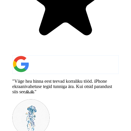
"Väge hea hinna eest teevad korraliku tööd. iPhone
ekraanivahetuse tegid tunniga ära. Kui otsid parandust
siis see🙏🙏"