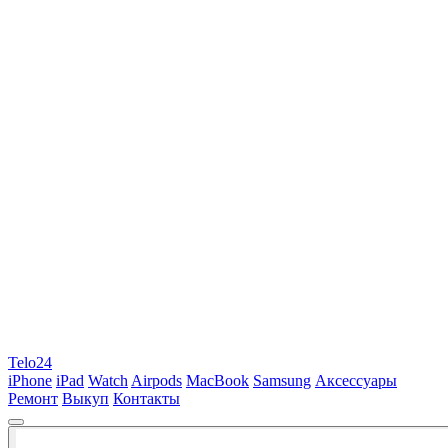
Telo24
iPhone
iPad
Watch
Airpods
MacBook
Samsung
Аксессуары
Ремонт
Выкуп
Контакты