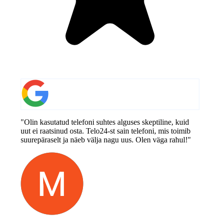
"Olin kasutatud telefoni suhtes alguses skeptiline, kuid
uut ei raatsinud osta. Telo24-st sain telefoni, mis toimib
suurepäraselt ja näeb välja nagu uus. Olen väga rahul!"