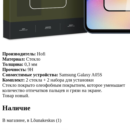
Производитель:
Hofi
Материал:
Стекло
Толщина:
0,3 мм
Прочность:
9H
Совместимые устройства:
Samsung Galaxy A05S
Комплект:
2 стекла + 2 набора для установки
Стекло покрыто олеофобным покрытием, которое уменьшает
количество отпечатков пальцев и грязи на экране.
Товар новый.
Наличие
В магазине, в Lõunakeskus (1)