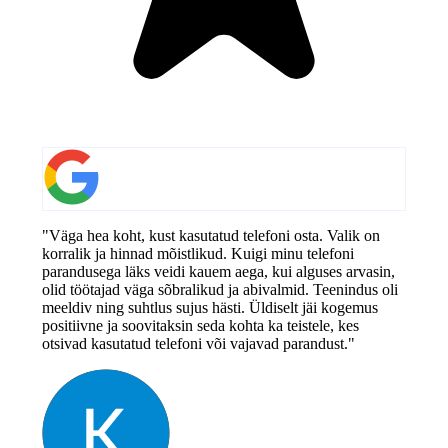
"Väga hea koht, kust kasutatud telefoni osta. Valik on
korralik ja hinnad mõistlikud. Kuigi minu telefoni
parandusega läks veidi kauem aega, kui alguses arvasin,
olid töötajad väga sõbralikud ja abivalmid. Teenindus oli
meeldiv ning suhtlus sujus hästi. Üldiselt jäi kogemus
positiivne ja soovitaksin seda kohta ka teistele, kes
otsivad kasutatud telefoni või vajavad parandust."