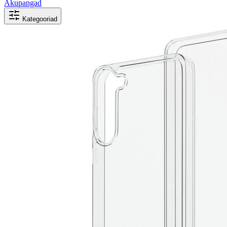
Akupangad
Kategooriad