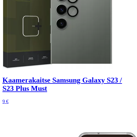
Kaamerakaitse Samsung Galaxy S23 /
S23 Plus Must
9 €