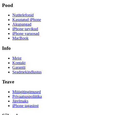
Pood
Nutitelefonid
Kasutatud iPhone
Akupangad
iPhone tarvikud
iPhone varuosad
MacBook
Info
Meist
Kontakt
Garantii
Seadmekindlustus
Teave
Müügitingimused
Privaatsuspoliitika
Järelmaks
iPhone tagasiost