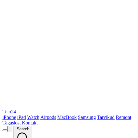
Telo24
iPhone
iPad
Watch
Airpods
MacBook
Samsung
Tarvikud
Remont
Tagasiost
Kontakt
Search