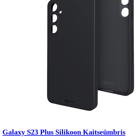
Galaxy S23 Plus Silikoon Kaitseümbris