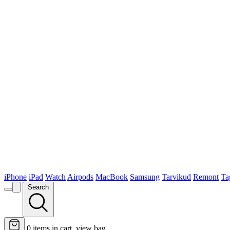
iPhone
iPad
Watch
Airpods
MacBook
Samsung
Tarvikud
Remont
Ta
Search
0
items in cart, view bag