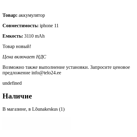
Товар:
аккумулятор
Совместимость:
iphone 11
Емкость:
3110 mAh
Товар новый!
Цена включает НДС
Возможно также выполнение установки. Запросите ценовое
предложение info@telo24.ee
undefined
Наличие
В магазине, в Lõunakeskus (1)