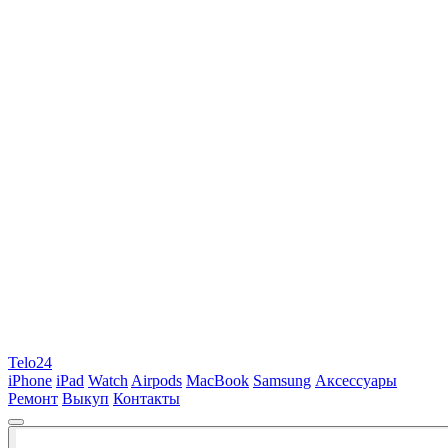
Telo24
iPhone
iPad
Watch
Airpods
MacBook
Samsung
Аксессуары
Ремонт
Выкуп
Контакты