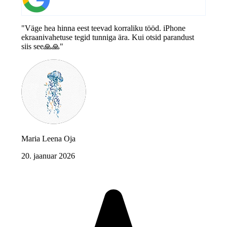
"Väge hea hinna eest teevad korraliku tööd. iPhone
ekraanivahetuse tegid tunniga ära. Kui otsid parandust
siis see🙏🙏"
Maria Leena Oja
20. jaanuar 2026