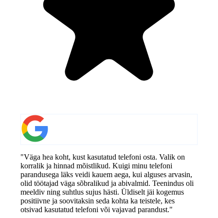
"Väga hea koht, kust kasutatud telefoni osta. Valik on
korralik ja hinnad mõistlikud. Kuigi minu telefoni
parandusega läks veidi kauem aega, kui alguses arvasin,
olid töötajad väga sõbralikud ja abivalmid. Teenindus oli
meeldiv ning suhtlus sujus hästi. Üldiselt jäi kogemus
positiivne ja soovitaksin seda kohta ka teistele, kes
otsivad kasutatud telefoni või vajavad parandust."