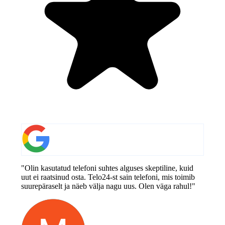
"Olin kasutatud telefoni suhtes alguses skeptiline, kuid
uut ei raatsinud osta. Telo24-st sain telefoni, mis toimib
suurepäraselt ja näeb välja nagu uus. Olen väga rahul!"