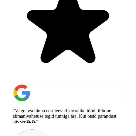
"Väge hea hinna eest teevad korraliku tööd. iPhone
ekraanivahetuse tegid tunniga ära. Kui otsid parandust
siis see🙏🙏"