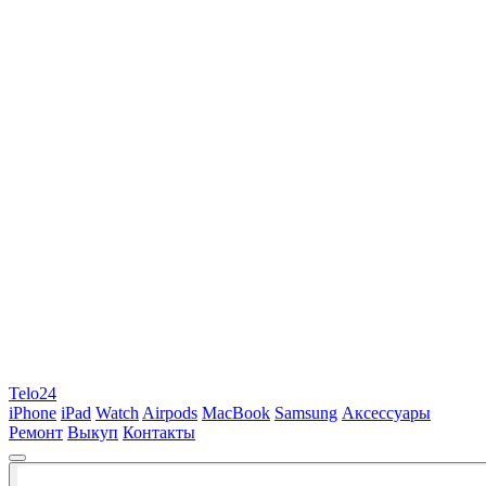
Telo24
iPhone
iPad
Watch
Airpods
MacBook
Samsung
Аксессуары
Ремонт
Выкуп
Контакты