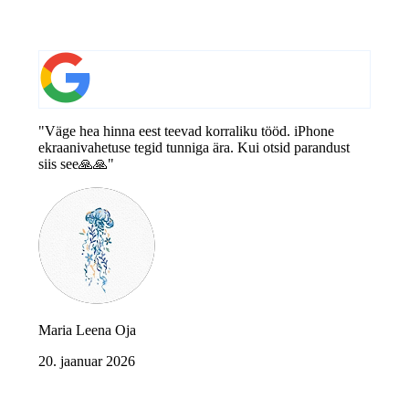
"Väge hea hinna eest teevad korraliku tööd. iPhone
ekraanivahetuse tegid tunniga ära. Kui otsid parandust
siis see🙏🙏"
Maria Leena Oja
20. jaanuar 2026