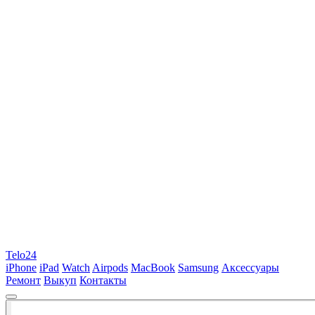
Telo24
iPhone
iPad
Watch
Airpods
MacBook
Samsung
Аксессуары
Ремонт
Выкуп
Контакты