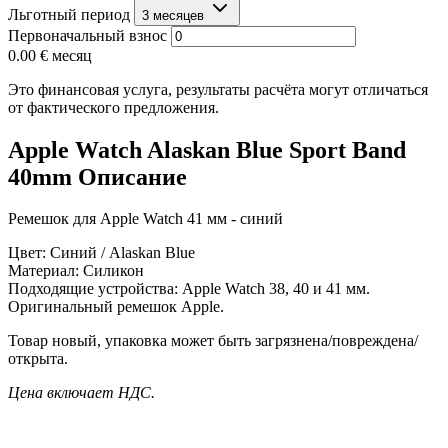
Льготный период
3 месяцев
Первоначальный взнос
0.00 €
месяц
Это финансовая услуга, результаты расчёта могут отличаться
от фактического предложения.
Apple Watch Alaskan Blue Sport Band
40mm Описание
Ремешок для Apple Watch 41 мм - синий
Цвет:
Синий / Alaskan Blue
Материал:
Силикон
Подходящие устройства:
Apple Watch 38, 40 и 41 мм.
Оригинальный ремешок Apple.
Товар новый, упаковка может быть загрязнена/повреждена/
открыта.
Цена включает НДС.