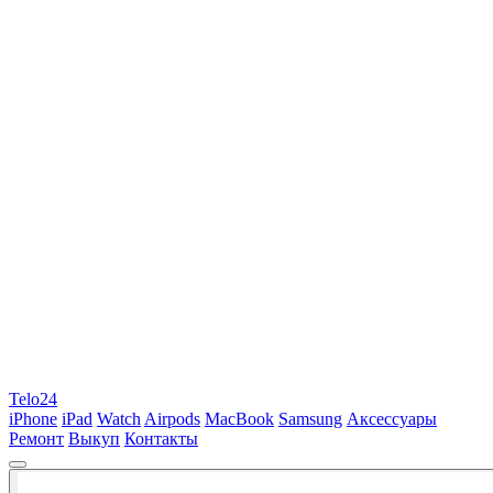
Telo24
iPhone
iPad
Watch
Airpods
MacBook
Samsung
Аксессуары
Ремонт
Выкуп
Контакты