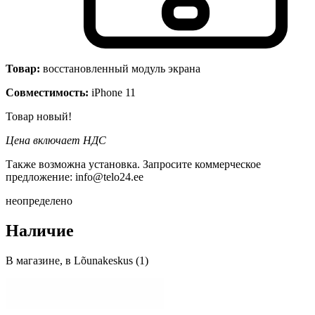
Товар:
восстановленный модуль экрана
Совместимость:
iPhone 11
Товар новый!
Цена включает НДС
Также возможна установка. Запросите коммерческое
предложение: info@telo24.ee
неопределено
Наличие
В магазине, в Lõunakeskus (1)