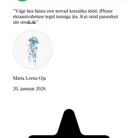
"Väge hea hinna eest teevad korraliku tööd. iPhone
ekraanivahetuse tegid tunniga ära. Kui otsid parandust
siis see🙏🙏"
Maria Leena Oja
20. jaanuar 2026