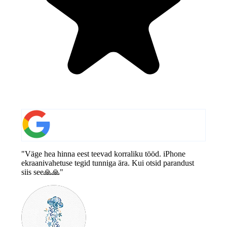
"Väge hea hinna eest teevad korraliku tööd. iPhone
ekraanivahetuse tegid tunniga ära. Kui otsid parandust
siis see🙏🙏"