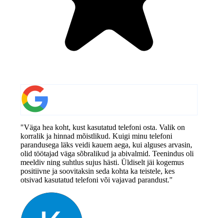
"Väga hea koht, kust kasutatud telefoni osta. Valik on
korralik ja hinnad mõistlikud. Kuigi minu telefoni
parandusega läks veidi kauem aega, kui alguses arvasin,
olid töötajad väga sõbralikud ja abivalmid. Teenindus oli
meeldiv ning suhtlus sujus hästi. Üldiselt jäi kogemus
positiivne ja soovitaksin seda kohta ka teistele, kes
otsivad kasutatud telefoni või vajavad parandust."