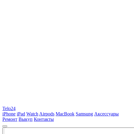
Telo24
iPhone
iPad
Watch
Airpods
MacBook
Samsung
Аксессуары
Ремонт
Выкуп
Контакты