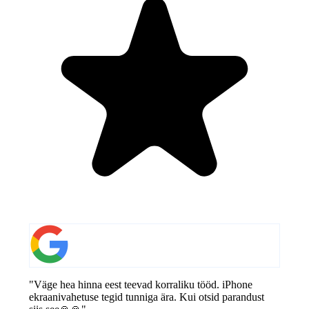
"Väge hea hinna eest teevad korraliku tööd. iPhone
ekraanivahetuse tegid tunniga ära. Kui otsid parandust