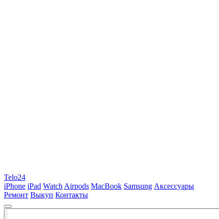
Telo24
iPhone
iPad
Watch
Airpods
MacBook
Samsung
Аксессуары
Ремонт
Выкуп
Контакты