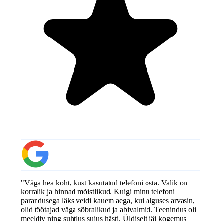
"Väga hea koht, kust kasutatud telefoni osta. Valik on
korralik ja hinnad mõistlikud. Kuigi minu telefoni
parandusega läks veidi kauem aega, kui alguses arvasin,
olid töötajad väga sõbralikud ja abivalmid. Teenindus oli
meeldiv ning suhtlus sujus hästi. Üldiselt jäi kogemus