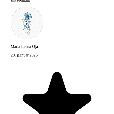
siis see🙏🙏"
Maria Leena Oja
20. jaanuar 2026