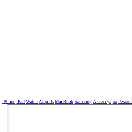
iPhone
iPad
Watch
Airpods
MacBook
Samsung
Аксессуары
Ремон