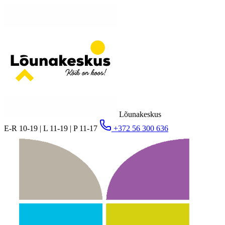
Lõunakeskus
E-R 10-19 | L 11-19 | P 11-17
+372 56 300 636